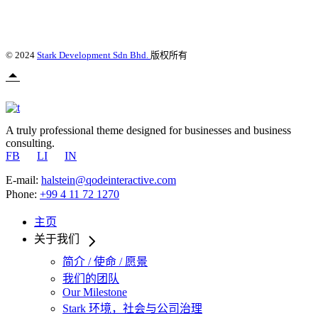
© 2024
Stark Development Sdn Bhd.
版权所有
A truly professional theme designed for businesses and business
consulting.
FB
LI
IN
E-mail:
halstein@qodeinteractive.com
Phone:
+99 4 11 72 1270
主页
关于我们
简介 / 使命 / 愿景
我们的团队
Our Milestone
Stark 环境，社会与公司治理